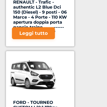
RENAULT - Trafic -
authentic L2 Blue Dci
150 (Diesel) - 9 posti - 06
Marce - 4 Porte - 110 KW
apertura doppia porta
gancio traino ------------
*1 TOTALE FLOTTA*
Leggi tutto
FORD - TOURNEO