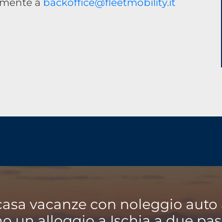
tamente a
backoffice@fleetmobility.it
casa vacanze con noleggio auto 
 un alloggio a Ischia a due pas