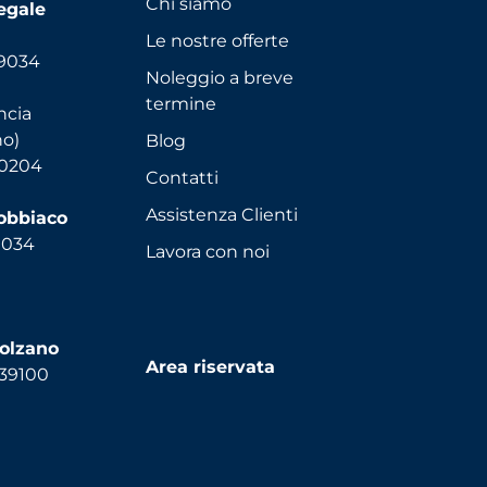
Chi siamo
egale
Le nostre offerte
39034
Noleggio a breve
termine
ncia
no)
Blog
90204
Contatti
Assistenza Clienti
Dobbiaco
9034
Lavora con noi
Bolzano
Area riservata
 39100