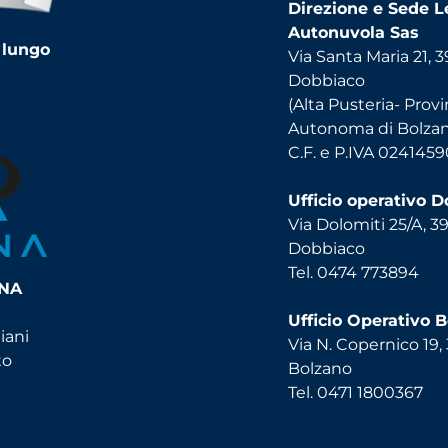
Direzione e Sede L
Autonuvola Sas
 lungo
Via Santa Maria 21, 
Dobbiaco
(Alta Pusteria- Provi
Autonoma di Bolza
C.F. e P.IVA 024145
Ufficio operativo 
Via Dolomiti 25/A, 3
Dobbiaco
Tel. 0474 773894
INA
Ufficio Operativo 
iani
Via N. Copernico 19,
to
Bolzano
Tel. 0471 1800367