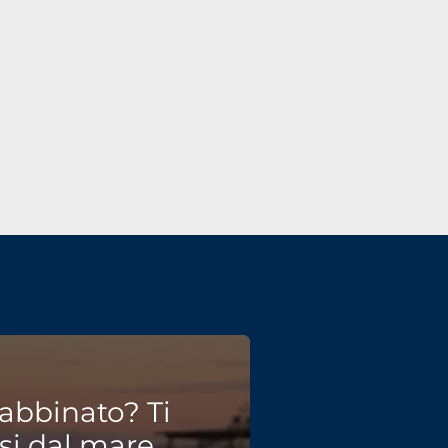
abbinato? Ti
si dal mare