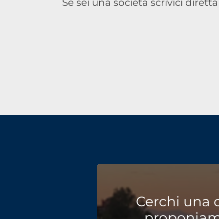
Se sei una società scrivici diret
Cerchi una 
proponiamo