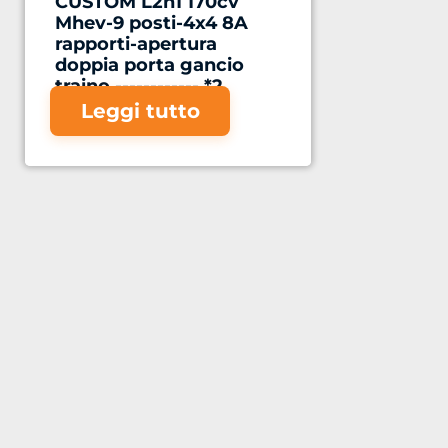
CUSTOM L2h1 170cv
Mhev-9 posti-4x4 8A
rapporti-apertura
doppia porta gancio
traino ------------ *2
TOTALE FLOTTA*
Leggi tutto